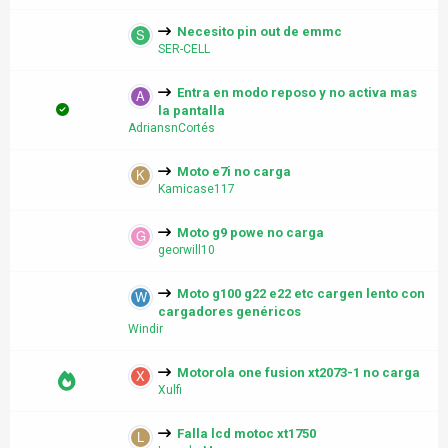
Necesito pin out de emmc
SER-CELL
Entra en modo reposo y no activa mas
la pantalla
AdriansnCortés
Moto e7i no carga
Kamicase117
Moto g9 powe no carga
georwill10
Moto g100 g22 e22 etc cargen lento con
cargadores genéricos
Windir
Motorola one fusion xt2073-1 no carga
Xulfi
Falla lcd motoc xt1750