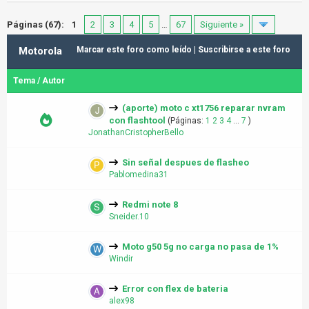
Páginas (67):
1
2
3
4
5
…
67
Siguiente »
Motorola
Marcar este foro como leído
|
Suscribirse a este foro
Tema
/
Autor
(aporte) moto c xt1756 reparar nvram
con flashtool
(Páginas:
1
2
3
4
...
7
)
JonathanCristopherBello
Sin señal despues de flasheo
Pablomedina31
Redmi note 8
Sneider.10
Moto g50 5g no carga no pasa de 1%
Windir
Error con flex de bateria
alex98